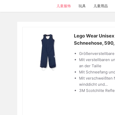
跳
儿童服饰
玩具
儿童用品
过
内
容
Lego Wear Unisex
Schneehose, 590,
Größenverstellbare
Mit verstellbaren 
an der Taille
Mit Schneefang un
Mit verschweißten 
winddicht und...
3M Scotchlite Refl