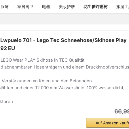
服饰
家居厨卫
电器
美妆护肤
花生糖许愿树
旅游工
 Lwpuelo 701 - Lego Tec Schneehose/Skihose Play
 92 EU
 LEGO Wear PLAY Skihose in TEC Qualität
und abnehmbaren Hosenträgern und einem Druckknopfverschlu
d Verstärkungen an Knien und den Beinenden
Nähten und einer 12.000 mm Wassersäule. 100% wasserdicht,
ektoren
66,9
Auf Amazon kauf