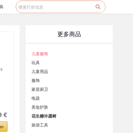
具
更多商品
儿童服饰
玩具
ss
儿童用品
服饰
家居厨卫
电器
美妆护肤
9 €
花生糖许愿树
旅游工具
en