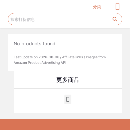
儿童服饰
玩具
儿童用品
服饰
家居厨卫
电器
美妆护肤
花生糖许愿树
旅游工具
跳
分类：
过
内
容
No products found.
Last update on 2026-08-08 / Affiliate links / Images from
Amazon Product Advertising API
更多商品