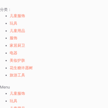
跳
分类：
过
儿童服饰
内
玩具
容
儿童用品
服饰
家居厨卫
电器
美妆护肤
花生糖许愿树
旅游工具
Menu
儿童服饰
玩具