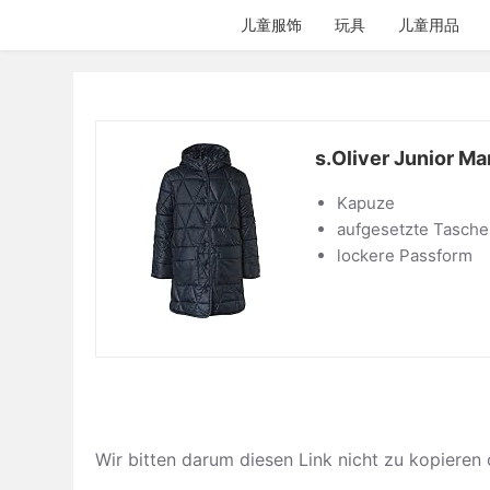
跳
儿童服饰
玩具
儿童用品
过
内
容
s.Oliver Junior M
Kapuze
aufgesetzte Tasch
lockere Passform
Wir bitten darum diesen Link nicht zu kop