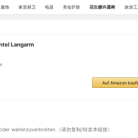
服饰
家居厨卫
电器
美妆护肤
花生糖许愿树
旅游工
antel Langarm
en
Auf Amazon kauf
ieren oder weiterzuverbreiten.（请勿复制/转发本链接）