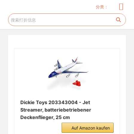
儿童服饰
玩具
儿童用品
服饰
家居厨卫
电器
美妆护肤
花生糖许愿树
旅游工具
跳
分类：
过
内
容
Dickie Toys 203343004 - Jet
Streamer, batteriebetriebener
Deckenflieger, 25 cm
Auf Amazon kaufen