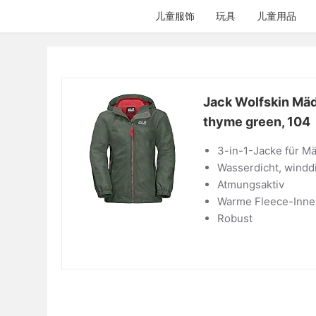
跳
儿童服饰
玩具
儿童用品
过
内
容
Jack Wolfskin Mä
thyme green, 104
3-in-1-Jacke für M
Wasserdicht, windd
Atmungsaktiv
Warme Fleece-Inne
Robust