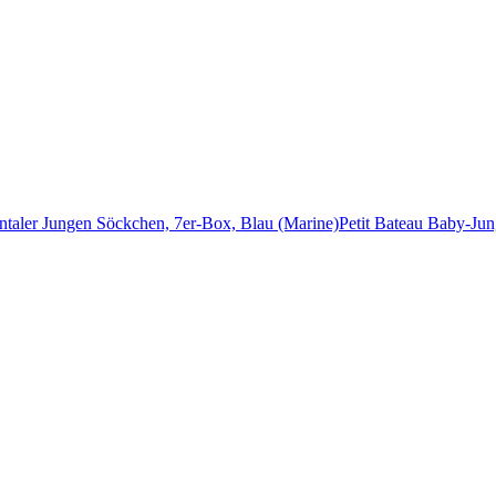
rntaler Jungen Söckchen, 7er-Box, Blau (Marine)
Petit Bateau Baby-Ju