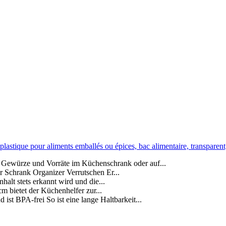
lastique pour aliments emballés ou épices, bac alimentaire, transparent
ürze und Vorräte im Küchenschrank oder auf...
Schrank Organizer Verrutschen Er...
alt stets erkannt wird und die...
 bietet der Küchenhelfer zur...
t BPA-frei So ist eine lange Haltbarkeit...