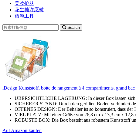
美妆护肤
花生糖许愿树
旅游工具
Search
iDesign Kunststoff, boîte de rangement à 4 compartiments, grand bac p
ÜBERSICHTLICHE LAGERUNG: In dieser Box lassen sich Gew
SICHERER STAND: Durch den gerillten Boden verhindert der 
OFFENES DESIGN: Der Behälter ist so konstruiert, dass der Inh
VIEL PLATZ: Mit einer Größe von 26,8 cm x 13,3 cm x 12,8 cm
ROBUSTE BOX: Die Box besteht aus robustem Kunststoff und is
Auf Amazon kaufen