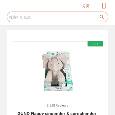
儿童服饰
玩具
儿童用品
服饰
家居厨卫
电器
美妆护肤
花生糖许愿树
旅游工具
跳
分类：
过
内
容
SALE
3.698 Reviews
GUND Flappy singender & sprechender