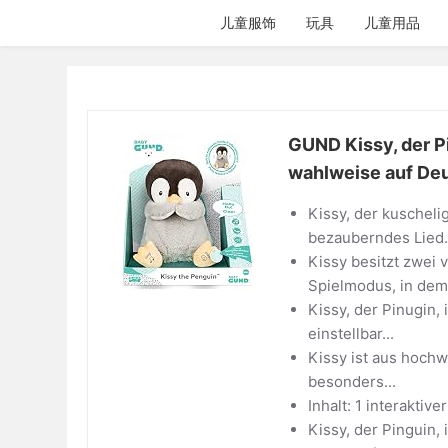
跳
儿童服饰
玩具
儿童用品
过
内
容
GUND Kissy, der Pi
wahlweise auf Deut
Kissy, der kuscheli
bezauberndes Lied.
Kissy besitzt zwei
Spielmodus, in dem 
Kissy, der Pinugin,
einstellbar...
Kissy ist aus hochw
besonders...
Inhalt: 1 interaktiv
Kissy, der Pinguin,