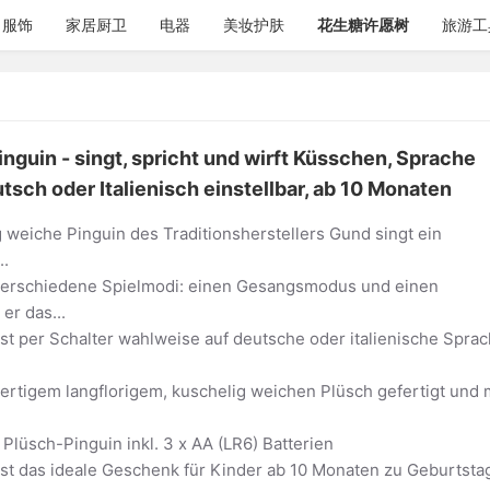
服饰
家居厨卫
电器
美妆护肤
花生糖许愿树
旅游工
nguin - singt, spricht und wirft Küsschen, Sprache
sch oder Italienisch einstellbar, ab 10 Monaten
g weiche Pinguin des Traditionsherstellers Gund singt ein
..
 verschiedene Spielmodi: einen Gesangsmodus und einen
er das...
 ist per Schalter wahlweise auf deutsche oder italienische Spra
ertigem langflorigem, kuschelig weichen Plüsch gefertigt und 
er Plüsch-Pinguin inkl. 3 x AA (LR6) Batterien
 ist das ideale Geschenk für Kinder ab 10 Monaten zu Geburtsta