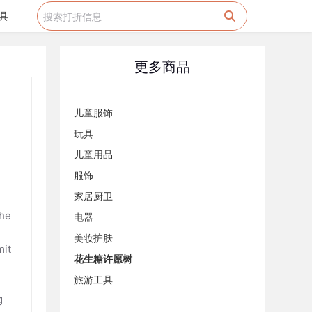
具
更多商品
儿童服饰
玩具
儿童用品
服饰
家居厨卫
che
电器
美妆护肤
mit
花生糖许愿树
旅游工具
g