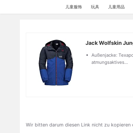
跳
儿童服饰
玩具
儿童用品
过
内
容
Jack Wolfskin Jun
Außenjacke: Texapo
atmungsaktives...
Wir bitten darum diesen Link nicht zu kop