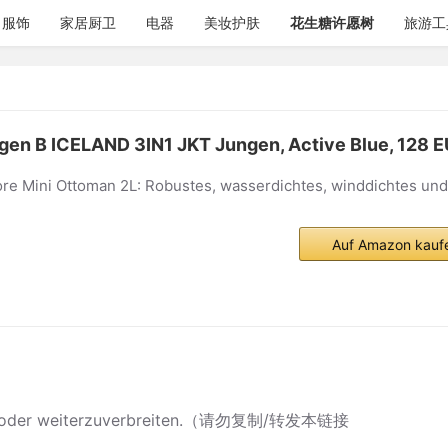
服饰
家居厨卫
电器
美妆护肤
花生糖许愿树
旅游工
gen B ICELAND 3IN1 JKT Jungen, Active Blue, 128 E
re Mini Ottoman 2L: Robustes, wasserdichtes, winddichtes un
Auf Amazon kauf
ieren oder weiterzuverbreiten.（请勿复制/转发本链接