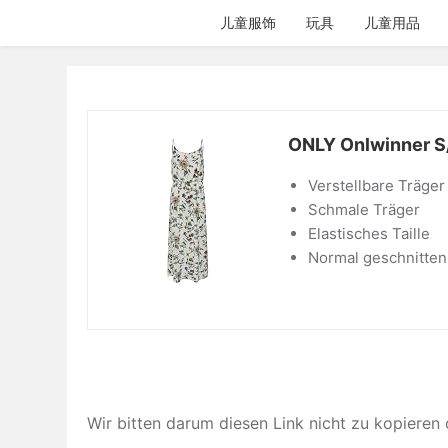
跳
儿童服饰
玩具
儿童用品
过
内
容
ONLY Onlwinner S
Verstellbare Träger
Schmale Träger
Elastisches Taille
Normal geschnitten
Wir bitten darum diesen Link nicht zu kop