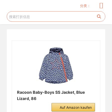
儿童服饰
玩具
儿童用品
服饰
家居厨卫
电器
美妆护肤
花生糖许愿树
旅游工具
跳
分类：
过
内
容
Racoon Baby-Boys SS Jacket, Blue
Lizard, 86
Auf Amazon kaufen