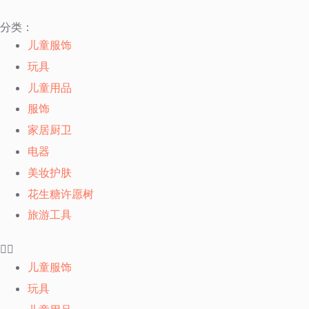
跳
分类：
过
儿童服饰
内
玩具
容
儿童用品
服饰
家居厨卫
电器
美妆护肤
花生糖许愿树
旅游工具
儿童服饰
玩具