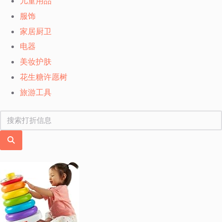
儿童用品
服饰
家居厨卫
电器
美妆护肤
花生糖许愿树
旅游工具