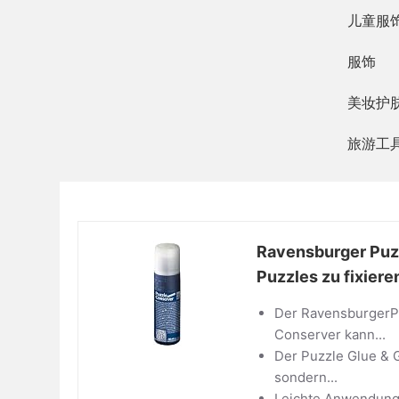
跳
儿童服
过
服饰
内
容
美妆护
旅游工
Ravensburger Puzz
Puzzles zu fixier
Der RavensburgerPuz
Conserver kann...
Der Puzzle Glue & G
sondern...
Leichte Anwendung: 