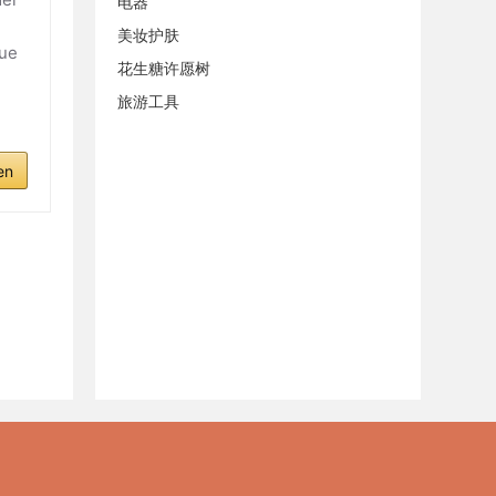
电器
美妆护肤
lue
花生糖许愿树
旅游工具
en