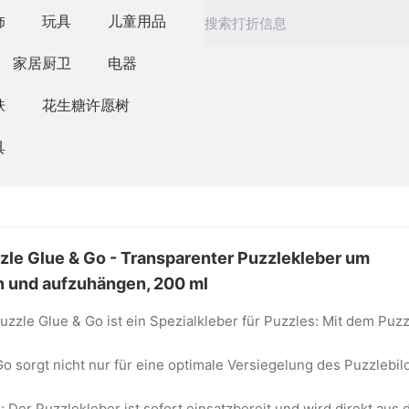
饰
玩具
儿童用品
家居厨卫
电器
肤
花生糖许愿树
具
le Glue & Go - Transparenter Puzzlekleber um
en und aufzuhängen, 200 ml
zle Glue & Go ist ein Spezialkleber für Puzzles: Mit dem Puzz
o sorgt nicht nur für eine optimale Versiegelung des Puzzlebil
Der Puzzlekleber ist sofort einsatzbereit und wird direkt aus 