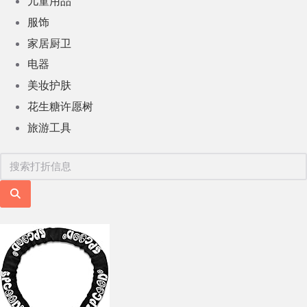
儿童用品
服饰
家居厨卫
电器
美妆护肤
花生糖许愿树
旅游工具