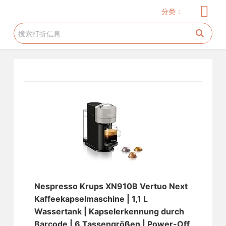
儿童服饰
玩具
儿童用品
服饰
家居厨卫
电器
美妆护肤
花生糖许愿树
旅游工具
跳
分类：
过
内
容
Nespresso Krups XN910B Vertuo Next
Kaffeekapselmaschine | 1,1 L
Wassertank | Kapselerkennung durch
Barcode | 6 Tassengrößen | Power-Off