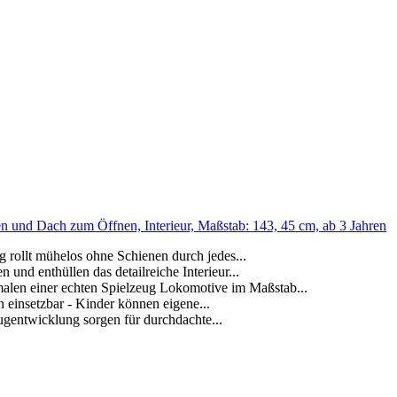
 und Dach zum Öffnen, Interieur, Maßstab: 143, 45 cm, ab 3 Jahren
lt mühelos ohne Schienen durch jedes...
 enthüllen das detailreiche Interieur...
einer echten Spielzeug Lokomotive im Maßstab...
insetzbar - Kinder können eigene...
entwicklung sorgen für durchdachte...