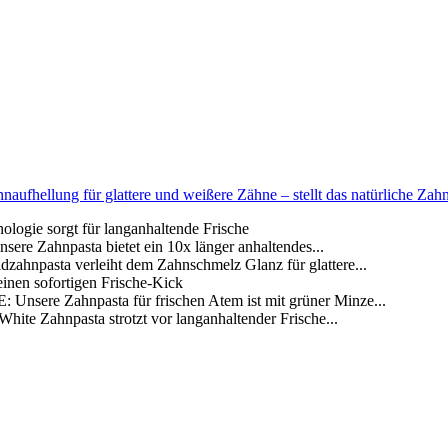
fhellung für glattere und weißere Zähne – stellt das natürliche Zahn
e sorgt für langanhaltende Frische
pasta bietet ein 10x länger anhaltendes...
ta verleiht dem Zahnschmelz Glanz für glattere...
nen sofortigen Frische-Kick
ahnpasta für frischen Atem ist mit grüner Minze...
npasta strotzt vor langanhaltender Frische...