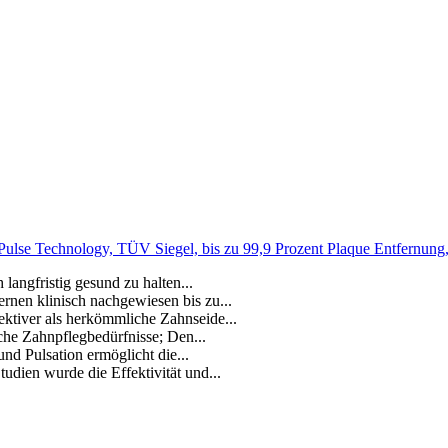
Pulse Technology, TÜV Siegel, bis zu 99,9 Prozent Plaque Entfernung, 
langfristig gesund zu halten...
rnen klinisch nachgewiesen bis zu...
ektiver als herkömmliche Zahnseide...
iche Zahnpflegbedürfnisse; Den...
d Pulsation ermöglicht die...
udien wurde die Effektivität und...