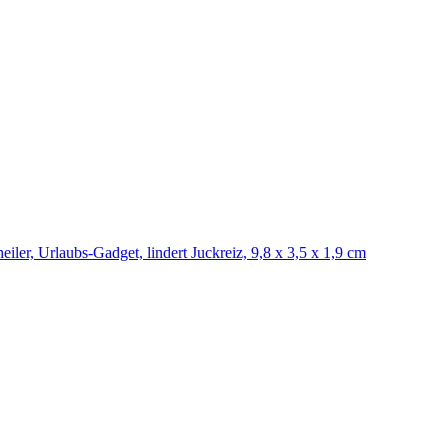
iler, Urlaubs-Gadget, lindert Juckreiz, 9,8 x 3,5 x 1,9 cm