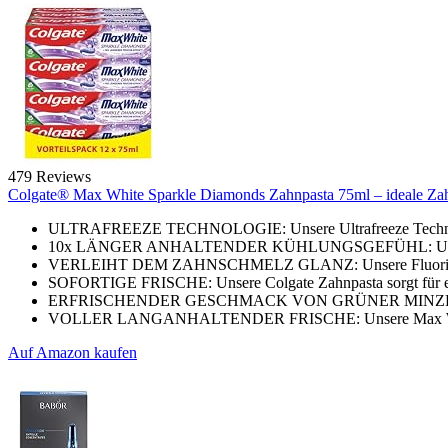
479 Reviews
Colgate® Max White Sparkle Diamonds Zahnpasta 75ml – ideale Zahnau
ULTRAFREEZE TECHNOLOGIE: Unsere Ultrafreeze Technologi
10x LÄNGER ANHALTENDER KÜHLUNGSGEFÜHL: Unsere Zahn
VERLEIHT DEM ZAHNSCHMELZ GLANZ: Unsere Fluoridzahnpas
SOFORTIGE FRISCHE: Unsere Colgate Zahnpasta sorgt für ei
ERFRISCHENDER GESCHMACK VON GRÜNER MINZE: Unsere Z
VOLLER LANGANHALTENDER FRISCHE: Unsere Max White Zah
Auf Amazon kaufen