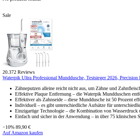
Sale
20.372 Reviews
Waterpik Ultra Professional Munddusche, Testsieger 2026, Precision 
Zähneputzen alleine reicht nicht aus, um Zähne und Zahnfleisch 
Effektive Plaque Entfernung – die Waterpik Mundduschen entfe
Effektiver als Zahnseide – diese Munddusche ist 50 Prozent eff
Individuell – es gibt unterschiedliche Aufsätze für unterschiedl
Einzigartige Technologie – die Kombination von Wasserdruck un
Einfach und sicher in der Anwendung – in über 75 klinischen St
−10%
89,90 €
Auf Amazon kaufen