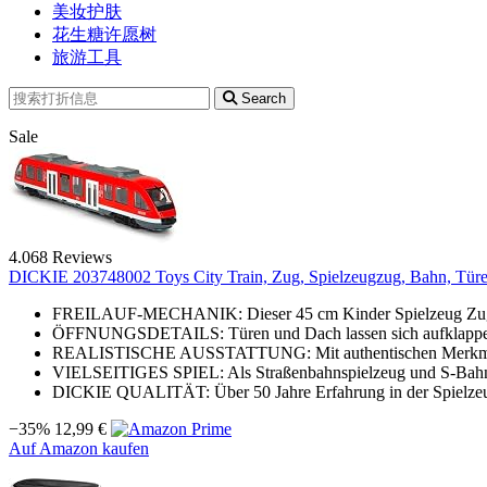
美妆护肤
花生糖许愿树
旅游工具
Search
Sale
4.068 Reviews
DICKIE 203748002 Toys City Train, Zug, Spielzeugzug, Bahn, Türen
FREILAUF-MECHANIK: Dieser 45 cm Kinder Spielzeug Zug rol
ÖFFNUNGSDETAILS: Türen und Dach lassen sich aufklappen und
REALISTISCHE AUSSTATTUNG: Mit authentischen Merkmalen 
VIELSEITIGES SPIEL: Als Straßenbahnspielzeug und S-Bahn e
DICKIE QUALITÄT: Über 50 Jahre Erfahrung in der Spielzeug
−35%
12,99 €
Auf Amazon kaufen