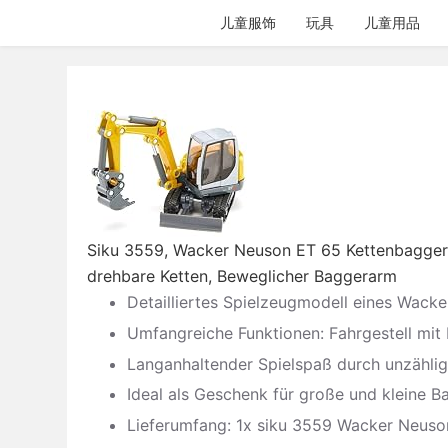
跳
儿童服饰
玩具
儿童用品
过
内
容
Siku 3559, Wacker Neuson ET 65 Kettenbagger, 
drehbare Ketten, Beweglicher Baggerarm
Detailliertes Spielzeugmodell eines Wack
Umfangreiche Funktionen: Fahrgestell mit
Langanhaltender Spielspaß durch unzählig
Ideal als Geschenk für große und kleine B
Lieferumfang: 1x siku 3559 Wacker Neuson