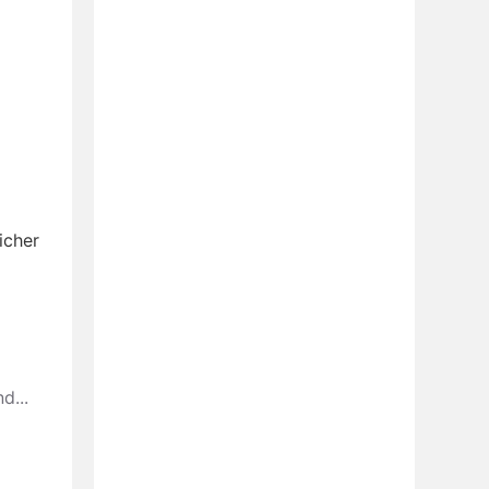
icher
d...