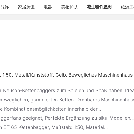
服饰
家居厨卫
电器
美妆护肤
花生糖许愿树
旅游工
1:50, Metall/Kunststoff, Gelb, Bewegliches Maschinenhaus
er Neuson-Kettenbaggers zum Spielen und Spaß haben, Ideal
 beweglichen, gummierten Ketten, Drehbares Maschinenhaus
e Kombinationsmöglichkeiten innerhalb der...
aggerfans geeignet, Perfekte Ergänzung zu siku-Modellen...
 ET 65 Kettenbagger, Maßstab: 1:50, Material...