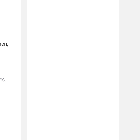
men,
s...