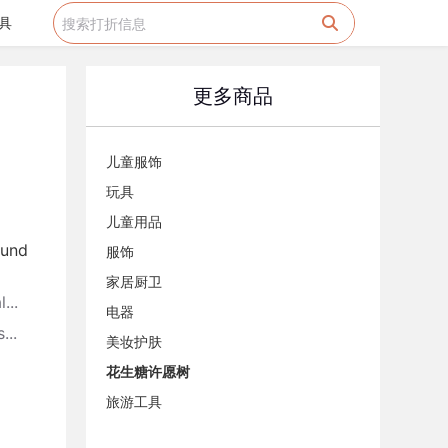
具
更多商品
儿童服饰
玩具
儿童用品
 und
服饰
家居厨卫
...
电器
...
美妆护肤
花生糖许愿树
旅游工具