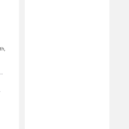
th,
..
.