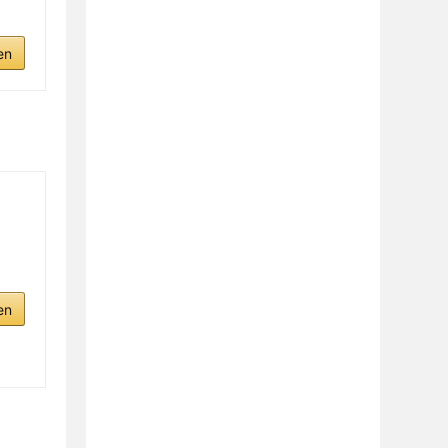
en
en