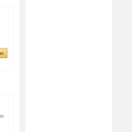
en
th