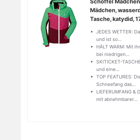
Schöffel Mädchen 
Mädchen, wasserdi
Tasche, katydid, 1
JEDES WETTER: Dank
und ist so...
HÄLT WARM: Mit ihr
bei niedrigen...
SKITICKET-TASCHE: 
und eine...
TOP FEATURES: Die 
Schneefang das...
LIEFERUMFANG & DE
mit abnehmbarer...