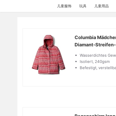
跳
儿童服饰
玩具
儿童用品
过
内
容
Columbia Mädchen J
Diamant-Streifen
Wasserdichtes Ge
Isoliert, 240gsm
Befestigt, verstell