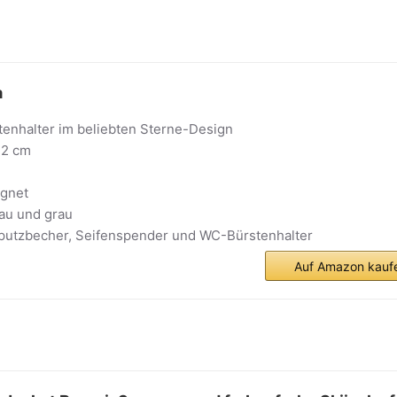
a
nhalter im beliebten Sterne-Design
42 cm
gnet
lau und grau
putzbecher, Seifenspender und WC-Bürstenhalter
Auf Amazon kauf