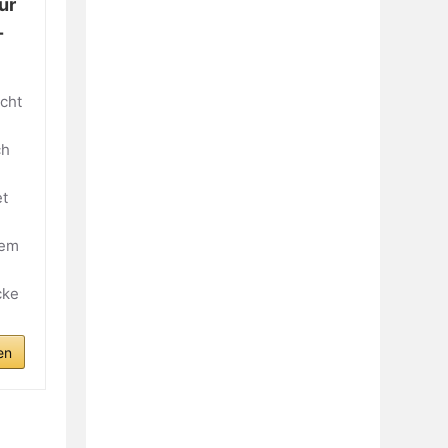
ür
-
cht
ch
et
tem
cke
en