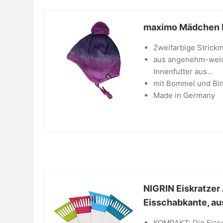
maximo Mädchen B
Zweifarbige Strickm
aus angenehm-weic
Innenfutter aus...
mit Bommel und Bi
Made in Germany
NIGRIN Eiskratzer
Eisschabkante, aus
KOMPAKT: Die Eissc