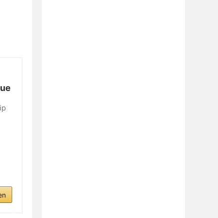
lue
ip
en