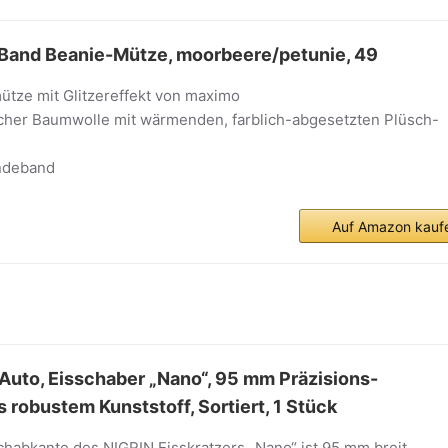
and Beanie-Mütze, moorbeere/petunie, 49
ütze mit Glitzereffekt von maximo
her Baumwolle mit wärmenden, farblich-abgesetzten Plüsch-
ndeband
Auf Amazon kauf
 Auto, Eisschaber „Nano“, 95 mm Präzisions-
 robustem Kunststoff, Sortiert, 1 Stück
habkante des NIGRIN Eisskratzers „Nano“ ist 95 mm breit