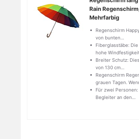
Regenschirm lang
Rain Regenschirm,
Mehrfarbig
Regenschirm Happy R
von bunten...
Fiberglasstäbe: Di
hohe Windfestigkeit
Breiter Schutz: Di
von 130 cm...
Regenschirm Regen
grauen Tagen. Wenn
Für zwei Personen: 
Begleiter an den...