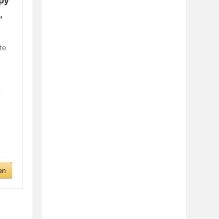
py
,
te
r
en