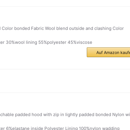
d Color bonded Fabric Wool blend outside and clashing Color
er 30%wool lining 55%polyester 45%viscose
Auf Amazon kauf
chable padded hood with zip in lightly padded bonded Nylon wi
er 6%elastane inside Polyester Lining 100%nylon wadding