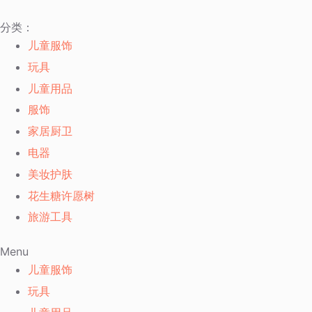
跳
分类：
过
儿童服饰
内
玩具
容
儿童用品
服饰
家居厨卫
电器
美妆护肤
花生糖许愿树
旅游工具
Menu
儿童服饰
玩具