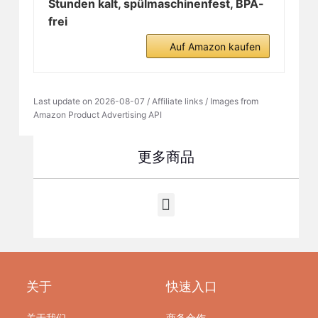
Stunden kalt, spülmaschinenfest, BPA-
frei
Auf Amazon kaufen
Last update on 2026-08-07 / Affiliate links / Images from
Amazon Product Advertising API
更多商品
关于
快速入口
关于我们
商务合作