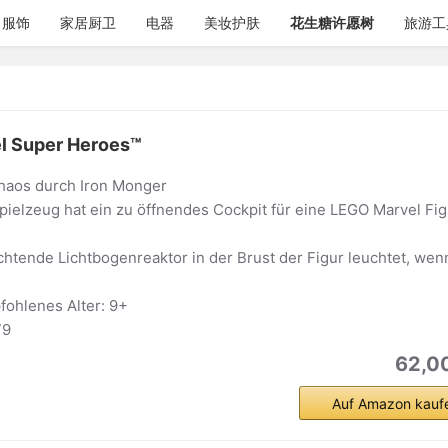
服饰
家居厨卫
电器
美妆护肤
花生糖许愿树
旅游工
l Super Heroes™
haos durch Iron Monger
ielzeug hat ein zu öffnendes Cockpit für eine LEGO Marvel Fig
htende Lichtbogenreaktor in der Brust der Figur leuchtet, wen
fohlenes Alter: 9+
79
62,0
Auf Amazon kauf