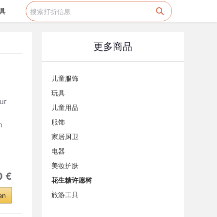
具
更多商品
儿童服饰
玩具
ur
儿童用品
服饰
n
家居厨卫
电器
美妆护肤
0 €
花生糖许愿树
旅游工具
en