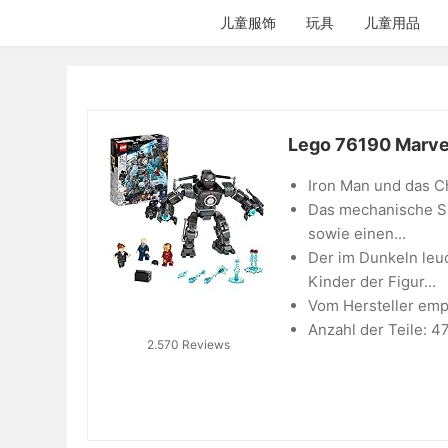
跳
儿童服饰
玩具
儿童用品
过
内
容
Lego 76190 Marve
Iron Man und das C
Das mechanische Sp
sowie einen...
Der im Dunkeln leuc
Kinder der Figur...
Vom Hersteller emp
Anzahl der Teile: 4
2.570 Reviews