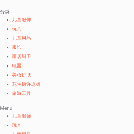
跳
分类：
过
儿童服饰
内
玩具
容
儿童用品
服饰
家居厨卫
电器
美妆护肤
花生糖许愿树
旅游工具
Menu
儿童服饰
玩具