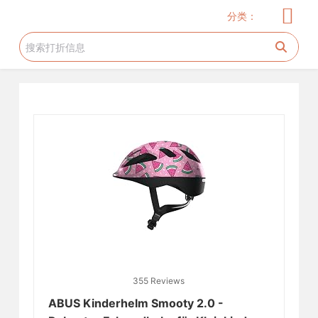
儿童服饰
玩具
儿童用品
服饰
家居厨卫
电器
美妆护肤
花生糖许愿树
旅游工具
跳
分类：
过
内
容
355 Reviews
ABUS Kinderhelm Smooty 2.0 -