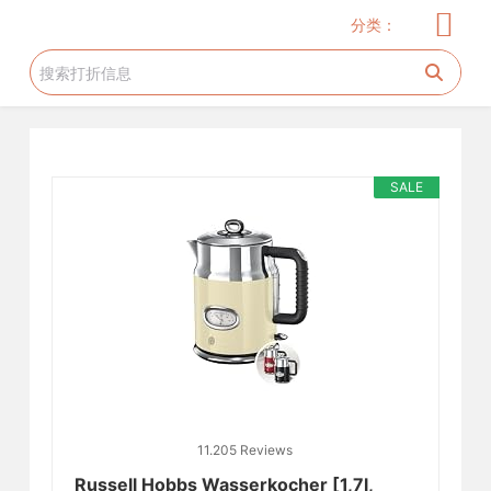
跳
分类：
过
内
容
SALE
11.205 Reviews
Russell Hobbs Wasserkocher [1,7l,