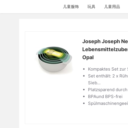
跳
儿童服饰
玩具
儿童用品
过
内
容
Joseph Joseph Nes
Lebensmittelzuber
Opal
Kompaktes Set zur 
Set enthält: 2 x Rüh
Sieb...
Platzsparend durch
BPAund BPS-frei
Spülmaschinengeei