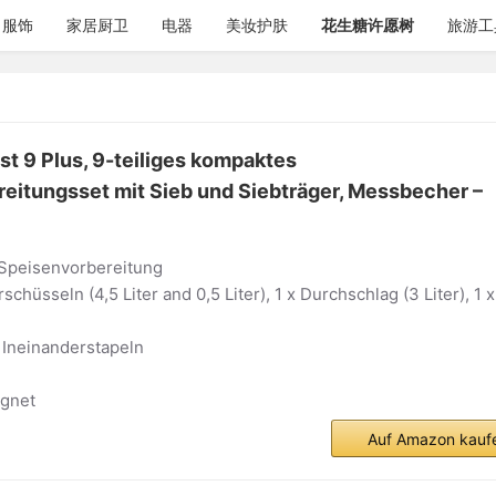
服饰
家居厨卫
电器
美妆护肤
花生糖许愿树
旅游工
t 9 Plus, 9-teiliges kompaktes
eitungsset mit Sieb und Siebträger, Messbecher –
Speisenvorbereitung
rschüsseln (4,5 Liter and 0,5 Liter), 1 x Durchschlag (3 Liter), 1 x
 Ineinanderstapeln
gnet
Auf Amazon kauf