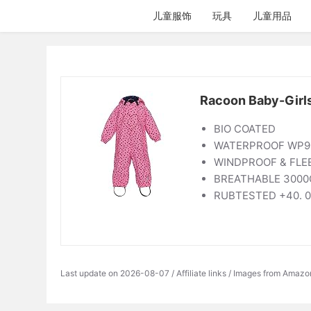
跳
儿童服饰
玩具
儿童用品
过
内
容
Racoon Baby-Girls 
BIO COATED
WATERPROOF WP9
WINDPROOF & FLEE
BREATHABLE 3000G
RUBTESTED +40. 0
Last update on 2026-08-07 / Affiliate links / Images from Amazo