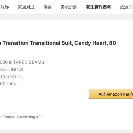
服饰
家居厨卫
电器
美妆护肤
花生糖许愿树
旅游工
Transition Transitional Suit, Candy Heart, 80
000 & TAPED SEAMS
CE LINING
/m/24hrs,
00 rubs
Auf Amazon kauf
n Product Advertising API