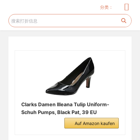
儿童服饰
玩具
儿童用品
服饰
家居厨卫
电器
美妆护肤
花生糖许愿树
旅游工具
跳
分类：
过
内
容
Clarks Damen Illeana Tulip Uniform-
Schuh Pumps, Black Pat, 39 EU
Auf Amazon kaufen