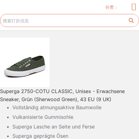
儿童服饰
玩具
儿童用品
服饰
家居厨卫
电器
美妆护肤
花生糖许愿树
旅游工具
跳
分类：
过
内
容
Superga 2750-COTU CLASSIC, Unisex - Erwachsene
Sneaker, Grün (Sherwood Green), 43 EU (9 UK)
Vollständig atmungsaktive Baumwolle
Vulkanisierte Gummisohle
Superga Lasche an Seite und Ferse
Superga geprägte Ösen