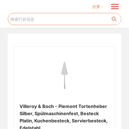
儿童服饰
玩具
儿童用品
服饰
家居厨卫
电器
美妆护肤
花生糖许愿树
旅游工具
跳
分类：
过
内
容
Villeroy & Boch - Piemont Tortenheber
Silber, Spülmaschinenfest, Besteck
Platin, Kuchenbesteck, Servierbesteck,
Edelstahl