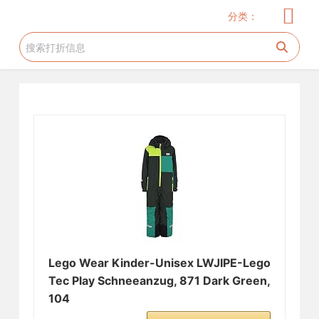
儿童服饰
玩具
儿童用品
服饰
家居厨卫
电器
美妆护肤
花生糖许愿树
旅游工具
跳
分类：
过
内
容
Lego Wear Kinder-Unisex LWJIPE-Lego
Tec Play Schneeanzug, 871 Dark Green,
104