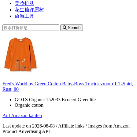
美妆护肤
花生糖许愿树
旅游工具
Search
Fred's World by Green Cotton Baby-Boys Tractor vroom T T-Shirt,
Rust, 80
GOTS Organic 152033 Ecocert Greenlife
Organic cotton
Auf Amazon kaufen
Last update on 2026-08-08 / Affiliate links / Images from Amazon
Product Advertising API