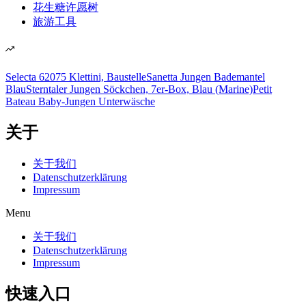
花生糖许愿树
旅游工具
Selecta 62075 Klettini, Baustelle
Sanetta Jungen Bademantel
Blau
Sterntaler Jungen Söckchen, 7er-Box, Blau (Marine)
Petit
Bateau Baby-Jungen Unterwäsche
关于
关于我们
Datenschutzerklärung
Impressum
Menu
关于我们
Datenschutzerklärung
Impressum
快速入口