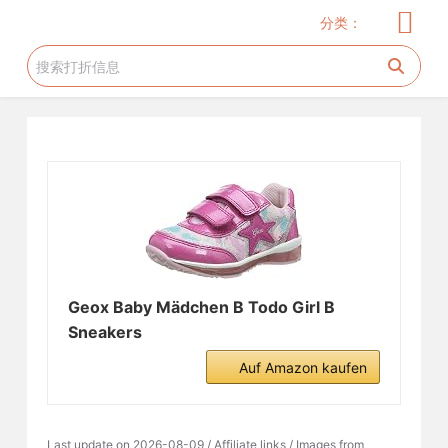
儿童服饰
玩具
儿童用品
服饰
家居厨卫
电器
美妆护肤
花生糖许愿树
旅游工具
跳
分类：
过
内
容
Geox Baby Mädchen B Todo Girl B
Sneakers
Auf Amazon kaufen
Last update on 2026-08-09 / Affiliate links / Images from