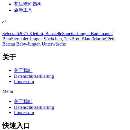
花生糖许愿树
旅游工具
Selecta 62075 Klettini, Baustelle
Sanetta Jungen Bademantel
Blau
Sterntaler Jungen Söckchen, 7er-Box, Blau (Marine)
Petit
Bateau Baby-Jungen Unterwäsche
关于
关于我们
Datenschutzerklärung
Impressum
Menu
关于我们
Datenschutzerklärung
Impressum
快速入口