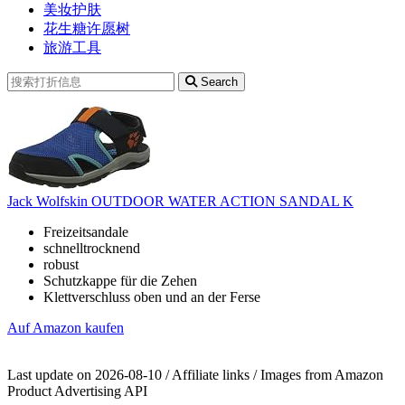
美妆护肤
花生糖许愿树
旅游工具
Search
Jack Wolfskin OUTDOOR WATER ACTION SANDAL K
Freizeitsandale
schnelltrocknend
robust
Schutzkappe für die Zehen
Klettverschluss oben und an der Ferse
Auf Amazon kaufen
Last update on 2026-08-10 / Affiliate links / Images from Amazon
Product Advertising API